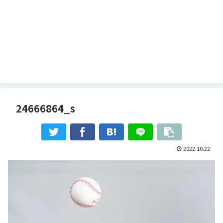
24666864_s
2022.10.22